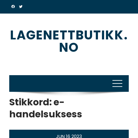
Skip
to
content
LAGENETTBUTIKK.
NO
Stikkord:
e-
handelsuksess
JUN
16
2023