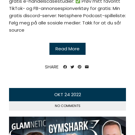
gratis e-handelscasestudier:
Prøv mitt favoritt
TikTok- og FB-annonsespionverktøy for gratis: Min
gratis discord-server: Netsphere Podcast-spilleliste:
Følg meg på alle sosiale medier: Takk for at du så!
source
Read More
SHARE
OKT
24
2022
NO COMMENTS