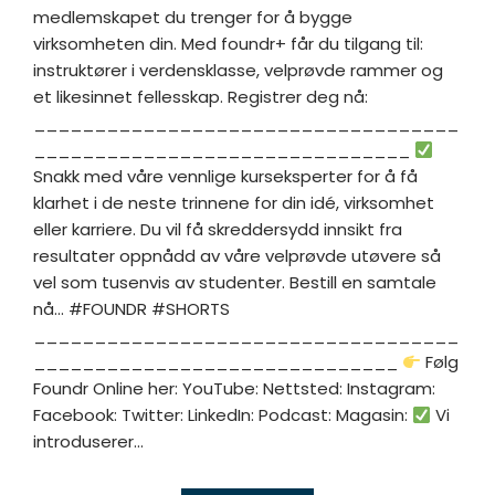
medlemskapet du trenger for å bygge
virksomheten din. Med foundr+ får du tilgang til:
instruktører i verdensklasse, velprøvde rammer og
et likesinnet fellesskap. Registrer deg nå:
___________________________________
_______________________________
Snakk med våre vennlige kurseksperter for å få
klarhet i de neste trinnene for din idé, virksomhet
eller karriere. Du vil få skreddersydd innsikt fra
resultater oppnådd av våre velprøvde utøvere så
vel som tusenvis av studenter. Bestill en samtale
nå... #FOUNDR #SHORTS
___________________________________
______________________________
Følg
Foundr Online her: YouTube: Nettsted: Instagram:
Facebook: Twitter: LinkedIn: Podcast: Magasin:
Vi
introduserer...