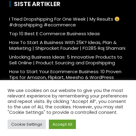
SISTE ARTIKLER
I Tried Dropshipping For One Week | My Results
#dropshipping #ecommerce
Top 10 Best E Commerce Business Ideas
How To Start A Business With 25K? Ideas, Plan &
Marketing | Shiprocket Founder | FO285 Raj Shamani
Unlocking Business Ideas: 5 Innovative Products to
Sell Online | Product Sourcing and Dropshipping
How to Start Your Ecommerce Business: 10 Proven
Tips for Amazon, Flipkart, Meesho & WordPress
What e-commerce is really like… #ecommerce
We use cookies on our website to give you the most
#dtc
relevant experience by remembering your preferences
Ecommerce Podcast: 3000 Orders/Day Seller
and repeat visits. By clicking “Accept All”, you consent
Reveals How to Start Ecommerce Business on
to the use of ALL the cookies. However, you may visit
Amazon Flipkart
"Cookie Settings" to provide a controlled consent.
Cookie Settings
Accept All