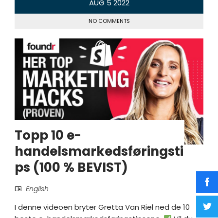
AUG
5
2022
NO COMMENTS
Topp 10 e-
handelsmarkedsføringsti
ps (100 % BEVIST)
English
I denne videoen bryter Gretta Van Riel ned de 10