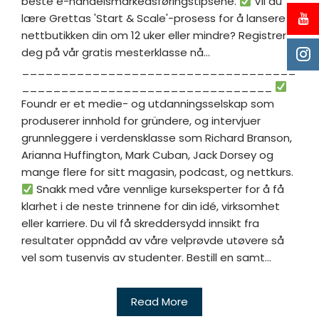
beste e-handelsmarkedsføringstipsene.
Vil du
lære Grettas 'Start & Scale'-prosess for å lansere
nettbutikken din om 12 uker eller mindre? Registrer
deg på vår gratis mesterklasse nå...
___________________________________
________________________________
Foundr er et medie- og utdanningsselskap som
produserer innhold for gründere, og intervjuer
grunnleggere i verdensklasse som Richard Branson,
Arianna Huffington, Mark Cuban, Jack Dorsey og
mange flere for sitt magasin, podcast, og nettkurs.
Snakk med våre vennlige kurseksperter for å få
klarhet i de neste trinnene for din idé, virksomhet
eller karriere. Du vil få skreddersydd innsikt fra
resultater oppnådd av våre velprøvde utøvere så
vel som tusenvis av studenter. Bestill en samt...
Read More