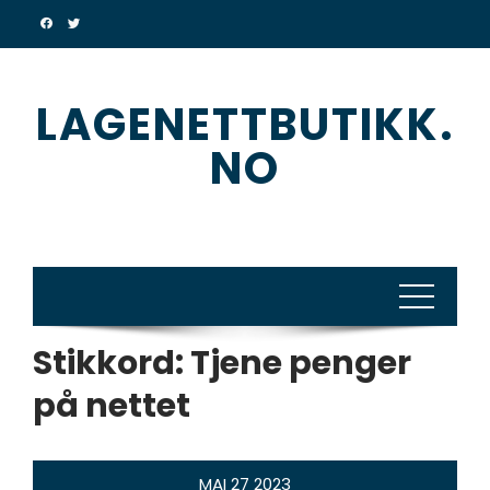
Skip
to
content
LAGENETTBUTIKK.
NO
Stikkord:
Tjene penger
på nettet
MAI
27
2023