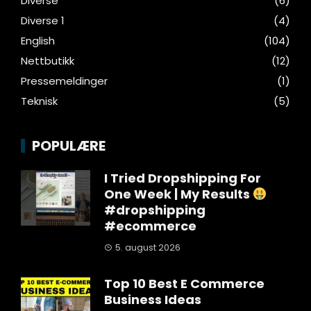
Diverse
(6)
Diverse 1
(4)
English
(104)
Nettbutikk
(12)
Pressemeldinger
(1)
Teknisk
(5)
POPULÆRE
I Tried Dropshipping For
One Week | My Results
#dropshipping
#ecommerce
5. august 2026
Top 10 Best E Commerce
Business Ideas