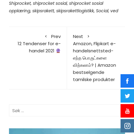
Shiprocket
,
shiprocket sosial
,
shiprocket sosial
opplæring
,
skipsrakett
,
skipsrakettlogistikk
,
Social
,
ved
Prev
Next
12 Tendenser for e-
Amazon, Flipkart e-
handel 2021
handelsnettsted-
எந்த பொருட்களை
விற்கலாம்? | Amazon
bestselgende
tamilske produkter
Søk
etter: