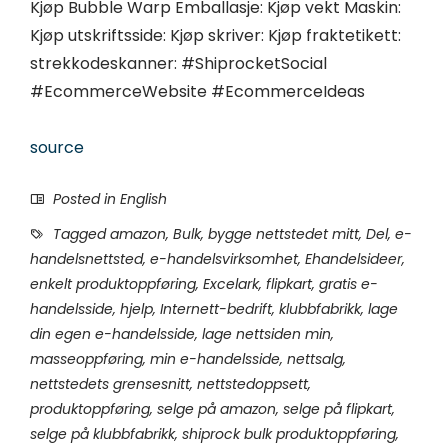
Kjøp Bubble Warp Emballasje: Kjøp vekt Maskin:
Kjøp utskriftsside: Kjøp skriver: Kjøp fraktetikett:
strekkodeskanner: #ShiprocketSocial
#EcommerceWebsite #EcommerceIdeas
source
Posted in
English
Tagged
amazon
,
Bulk
,
bygge nettstedet mitt
,
Del
,
e-
handelsnettsted
,
e-handelsvirksomhet
,
Ehandelsideer
,
enkelt produktoppføring
,
Excelark
,
flipkart
,
gratis e-
handelsside
,
hjelp
,
Internett-bedrift
,
klubbfabrikk
,
lage
din egen e-handelsside
,
lage nettsiden min
,
masseoppføring
,
min e-handelsside
,
nettsalg
,
nettstedets grensesnitt
,
nettstedoppsett
,
produktoppføring
,
selge på amazon
,
selge på flipkart
,
selge på klubbfabrikk
,
shiprock bulk produktoppføring
,